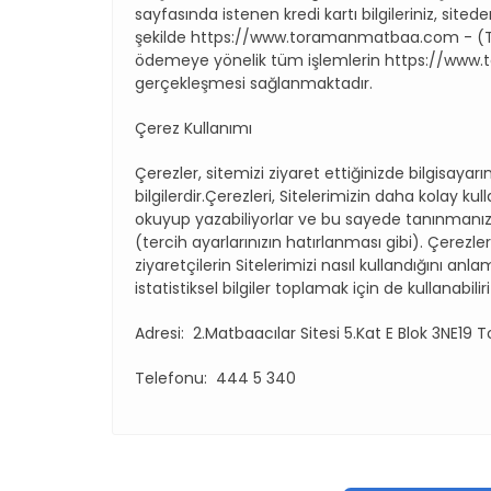
sayfasında istenen kredi kartı bilgileriniz, sit
şekilde https://www.toramanmatbaa.com - (To
ödemeye yönelik tüm işlemlerin https://www
gerçekleşmesi sağlanmaktadır.
Çerez Kullanımı
Çerezler, sitemizi ziyaret ettiğinizde bilgisayar
bilgilerdir.Çerezleri, Sitelerimizin daha kolay kul
okuyup yazabiliyorlar ve bu sayede tanınmanız ve
(tercih ayarlarınızın hatırlanması gibi). Çerezl
ziyaretçilerin Sitelerimizi nasıl kullandığını anl
istatistiksel bilgiler toplamak için de kulla
Adresi: 2.Matbaacılar Sitesi 5.Kat E Blok 3NE19 T
Telefonu: 444 5 340