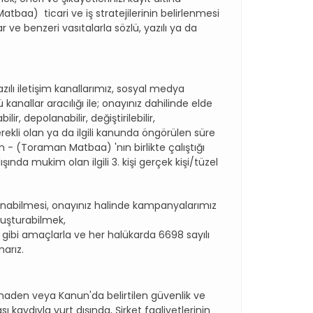
aa) ticari ve iş stratejilerinin belirlenmesi
 ve benzeri vasıtalarla sözlü, yazılı ya da
lı iletişim kanallarımız, sosyal medya
 kanallar aracılığı ile; onayınız dahilinde elde
ir, depolanabilir, değiştirilebilir,
gerekli olan ya da ilgili kanunda öngörülen süre
 - (Toraman Matbaa) 'nın birlikte çalıştığı
nda mukim olan ilgili 3. kişi gerçek kişi/tüzel
abilmesi, onayınız halinde kampanyalarımız
 oluşturabilmek,
bi amaçlarla ve her halükarda 6698 sayılı
narız.
aden veya Kanun'da belirtilen güvenlik ve
ı kaydıyla yurt dışında, Şirket faaliyetlerinin