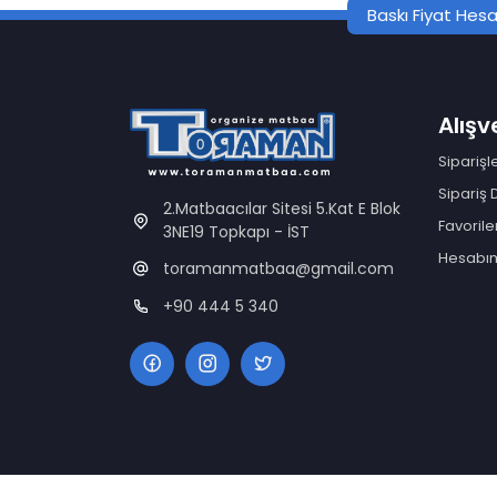
Baskı Fiyat He
Alışve
Siparişl
Sipariş
2.Matbaacılar Sitesi 5.Kat E Blok
Favorile
3NE19 Topkapı - İST
Hesabı
toramanmatbaa@gmail.com
+90 444 5 340