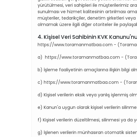
yürütülmesi, veri sahipleri ile müşterilerimiz
sunulması ve hizmet kalitesinin artırılması ama
müşteriler, tedarikçiler, denetim şirketleri vey
olmamak üzere ilgili diğer otoriteler ile paylaşab
4. Kişisel Veri Sahibinin KVK Kanunu'
https://www.toramanmatbaa.com - (Toraman Matba
a) https://www.toramanmatbaa.com - (Toraman Mat
b) İşleme faaliyetinin amaçlarına ilişkin bilgi al
c) https://www.toramanmatbaa.com - (Toraman Mat
d) Kişisel verilerin eksik veya yanlış işlenmiş ol
e) Kanun'a uygun olarak kişisel verilerin silinm
f) Kişisel verilerin düzeltilmesi, silinmesi ya da y
g) İşlenen verilerin münhasıran otomatik sistem