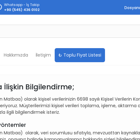
Whatsapp - İş Takip
Dosyanı
+90 (545) 436 0102
Hakkımızda
İletişim
₺ Toplu Fiyat Listesi
İlişkin Bilgilendirme;
aa) olarak kişisel verilerinizin 6698 sayılı Kişisel Verilerin 
riyoruz. Müşterilerimizi kişisel verileri toplama, işleme, aktar
 ilgili bilgilendirmek isteriz.
n yöntemler
baa) olarak, veri sorumlusu sıfatıyla, mevzuattan kaynaklanan 
, onayınız halinde kampanyalarımız hakkında sizleri bilgilendirmek