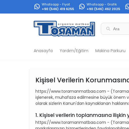
Whatsapp - Fiyat
Whatsapp - Grafik
+90 (546) 419 6255
+90 (546) 462 2025
Anasayfa
Yardım/Eğitim
Makina Parkuru
Kişisel Verilerin Korunmasına 
https://www.toramanmatbaa.com - (Toraman Matb
işlenerek, muhafaza edilmesine büyük önem ve
olarak sizlerin Kanun'dan kaynaklanan haklarınızla
1. Kişisel verilerin toplanmasına ilişki
https://www.toramanmatbaa.com - (Toraman Mat
markalarımızın hizmetlerinden faydalanabilmeniz