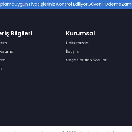
saplama
Uygun Fiyat
İşleriniz Kontrol Ediliyor
Güvenli Ödeme
Zama
riş Bilgileri
Kurumsal
erim
Hakkımızda
 Durumu
İletişim
rim
Sıkça Sorulan Sorular
m