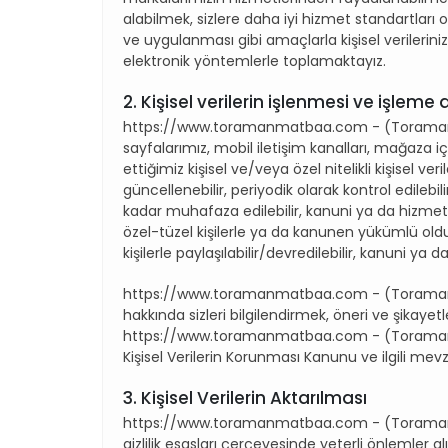
alabilmek, sizlere daha iyi hizmet standartlar
ve uygulanması gibi amaçlarla kişisel verileriniz
elektronik yöntemlerle toplamaktayız.
2. Kişisel verilerin işlenmesi ve işleme
https://www.toramanmatbaa.com - (Toraman Matb
sayfalarımız, mobil iletişim kanalları, mağaza içi
ettiğimiz kişisel ve/veya özel nitelikli kişisel ver
güncellenebilir, periyodik olarak kontrol edilebili
kadar muhafaza edilebilir, kanuni ya da hizmet
özel-tüzel kişilerle ya da kanunen yükümlü ol
kişilerle paylaşılabilir/devredilebilir, kanuni ya da
https://www.toramanmatbaa.com - (Toraman Ma
hakkında sizleri bilgilendirmek, öneri ve şikayetl
https://www.toramanmatbaa.com - (Toraman Matb
Kişisel Verilerin Korunması Kanunu ve ilgili mevzu
3. Kişisel Verilerin Aktarılması
https://www.toramanmatbaa.com - (Toraman Matb
gizlilik esasları çerçevesinde yeterli önlemler a