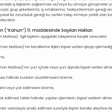
 arasındaki iş ilişkisinin sağlanması ve/veya bu amaçla görüşmeler y
cıyla; grup şirketlerimiz, iş ortaklarımız, faaliyetlerimizin ger
a yasal bir zorunluluk gereği bu verileri talep etmeye yetkili olan k
ilecektir.
nun (“Kanun”) 11. maddesinde Sayılan Hakları
a) ilgili kişilerin aşağıdaki taleplerine karşılık verecektir:
baa)'nın kendilerine ilişkin kişisel verileri işleyip işlemediğini 
ma,
baa)'nın yurt içinde veya yurt dışında kişisel verileri aktardığı
ması hâlinde bunların düzeltilmesini isteme,
esini veya yok edilmesini isteme,
ok edilmesi talebi halinde; yapılan işlemlerin, kişisel verilerin aktarıl
ler vasıtasıyla analiz edilmesi suretiyle kişinin kendisi aleyhine