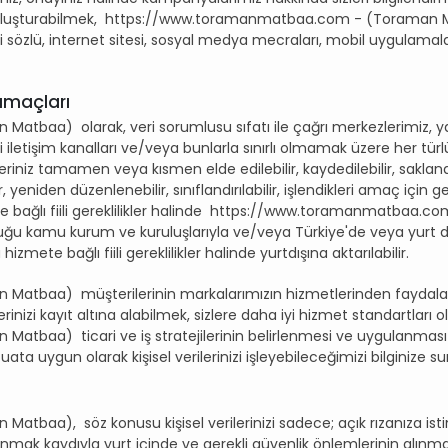
ı oluşturabilmek, https://www.toramanmatbaa.com - (Toraman Matb
i sözlü, internet sitesi, sosyal medya mecraları, mobil uygulamalar
 amaçları
aa) olarak, veri sorumlusu sıfatı ile çağrı merkezlerimiz, yazı
 iletişim kanalları ve/veya bunlarla sınırlı olmamak üzere her türlü
ileriniz tamamen veya kısmen elde edilebilir, kaydedilebilir, saklanabil
r, yeniden düzenlenebilir, sınıflandırılabilir, işlendikleri amaç için 
e bağlı fiili gereklilikler halinde https://www.toramanmatbaa.com
duğu kamu kurum ve kuruluşlarıyla ve/veya Türkiye'de veya yurt dışı
 hizmete bağlı fiili gereklilikler halinde yurtdışına aktarılabilir.
tbaa) müşterilerinin markalarımızın hizmetlerinden faydalan
erinizi kayıt altına alabilmek, sizlere daha iyi hizmet standartları
aa) ticari ve iş stratejilerinin belirlenmesi ve uygulanması gi
ata uygun olarak kişisel verilerinizi işleyebileceğimizi bilginize su
aa), söz konusu kişisel verilerinizi sadece; açık rızanıza istin
lınmak kaydıyla yurt içinde ve gerekli güvenlik önlemlerinin alınmas