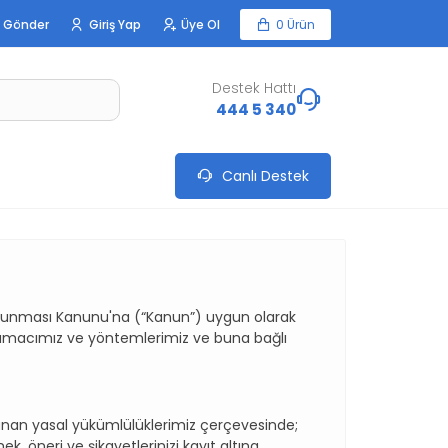
 Gönder
Giriş Yap
Üye Ol
0 Ürün
Destek Hattı
444 5 340
Canlı Destek
Korunması Kanunu'na (“Kanun”) uygun olarak
ma amacımız ve yöntemlerimiz ve buna bağlı
yasal yükümlülüklerimiz çerçevesinde;
, öneri ve şikayetlerinizi kayıt altına