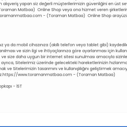
eden alışveriş yapan siz değerli müşterilerimizin güvenliğini en üst
raman Matbaa) Online Shop veya ona hizmet veren şirketlerin 
.toramanmatbaa.com - (Toraman Matbaa) Online Shop arayüzü üz
ınız ya da mobil cihazınıza (akıllı telefon veya tablet gibi) kayde
lanılması ve sizin ilgi ve ihtiyaçlarınıza göre ayarlanması için kulla
 size daha uygun bir internet sitesi sunulması amacıyla sizinle il
er ayrıca, Sitelerimiz üzerinde gelecekteki hareketlerinizin hızlanm
amak ve Sitelerimizin tasarımını ve kullanışlılığını geliştirmek amacı
nabiliriz.https://www.toramanmatbaa.com - (Toraman Matbaa)
opkapı - İST