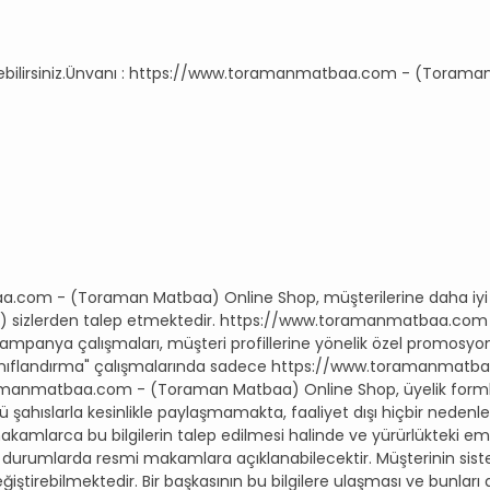
me geçebilirsiniz.Ünvanı : https://www.toramanmatbaa.com - (Toram
aa.com - (Toraman Matbaa) Online Shop, müşterilerine daha iyi 
posta vb.) sizlerden talep etmektedir. https://www.toramanmatbaa
kampanya çalışmaları, müşteri profillerine yönelik özel promosyo
 "sınıflandırma" çalışmalarında sadece https://www.toramanma
amanmatbaa.com - (Toraman Matbaa) Online Shop, üyelik formları
cü şahıslarla kesinlikle paylaşmamakta, faaliyet dışı hiçbir nede
makamlarca bu bilgilerin talep edilmesi halinde ve yürürlükteki 
umlarda resmi makamlara açıklanabilecektir. Müşterinin sistem
ğiştirebilmektedir. Bir başkasının bu bilgilere ulaşması ve bunl